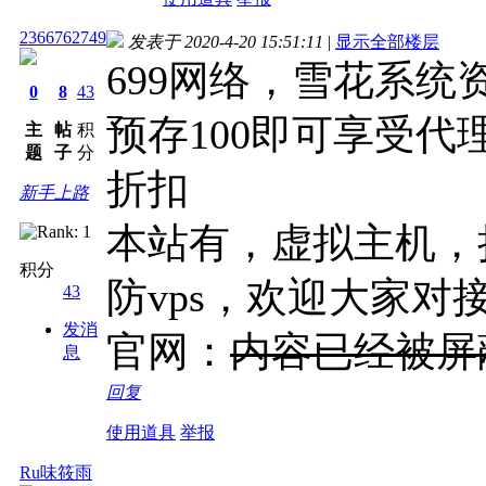
2366762749
发表于 2020-4-20 15:51:11
|
显示全部楼层
699网络，雪花系统
0
8
43
预存100即可享受代
主
帖
积
题
子
分
折扣
新手上路
本站有，虚拟主机，
积分
防vps，欢迎大家对
43
发消
官网：
内容已经被屏
息
回复
使用道具
举报
Ru味筱雨