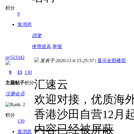
积分
9
发消息
回复
使用道具
举报
qy523342
发表于 2020-11-6 15:25:37
|
显示全部楼层
9
15
130
汇速云
主题
帖子
积分
注册会员
欢迎对接，优质海
香港沙田自营12月起
积分
130
内容已经被屏蔽
发消息