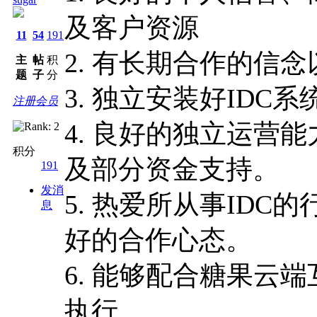
及客户资源
11
54
191
2. 有长期合作的信
主
帖
积
题
子
分
3. 独立安装好ID
注册会员
4. 良好的独立运营
积分
及部分资金支持。
191
发消
5. 热爱所从事ID
息
好的合作心态。
6. 能够配合糖果云
执行