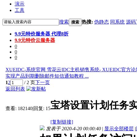
演示
工具
搜索
热搜:
伪静态
同系统
源码
搜索
9.9元特价服务器 代理8折
9.9元特价云服务器
0
0
0
XUEIDC-系统官网 雪花云IDC主机销售系统- XUEIDC官方
实现产品到期删除邮件短信通知教程 ...
1
2
/ 2 页
下一页
返回列表
宝塔设置计划任务
查看:
182140
|
回复:
15
[复制链接]
发表于 2020-4-20 00:00:40
|
显示全部楼层
|