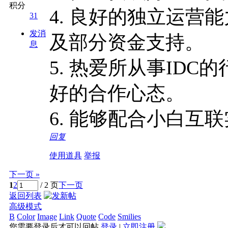
积分
4. 良好的独立运营
31
发消
及部分资金支持。
息
5. 热爱所从事ID
好的合作心态。
6. 能够配合小白互
回复
使用道具
举报
下一页 »
1
2
/ 2 页
下一页
返回列表
高级模式
B
Color
Image
Link
Quote
Code
Smilies
您需要登录后才可以回帖
登录
|
立即注册