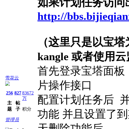
如果计划任务访问出
http://bbs.bijieqia
（这里只是以宝塔
kangle 或者使
首先登录宝塔面板 
雪花云
片操作接口
256
827
83672
配置计划任务后 
万
主
帖
题
子
积分
功能 并且设置了
管理员
天删除功能后，