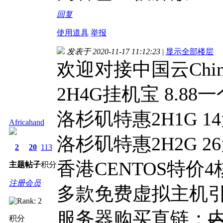
回复
使用道具
举报
发表于 2020-11-17 11:12:23
|
显示全部楼层
欢迎对接中国云China
2H4G挂机宝 8.88
洛杉矶特惠2H1G 1
Africahand
洛杉矶特惠2H2G 2
2
20
113
香港CENTOS特价4核
主题
帖子
积分
注册会员
多款免费虚拟主机
服务器购买直链：
积分