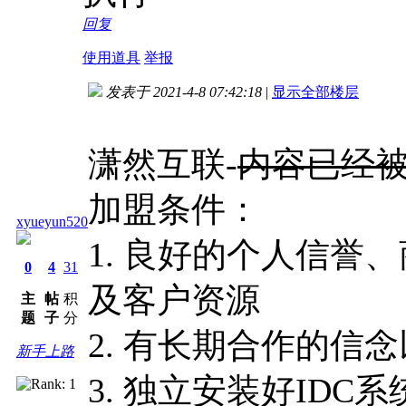
回复
使用道具
举报
发表于 2021-4-8 07:42:18
|
显示全部楼层
潇然互联-
内容已经
加盟条件：
xyueyun520
1. 良好的个人信誉
0
4
31
及客户资源
主
帖
积
题
子
分
2. 有长期合作的信
新手上路
3. 独立安装好ID