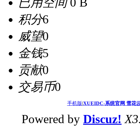
已用空间
0 B
积分
6
威望
0
金钱
5
贡献
0
交易币
0
手机版
|
XUEIDC-系统官网 雪花
Powered by
Discuz!
X3